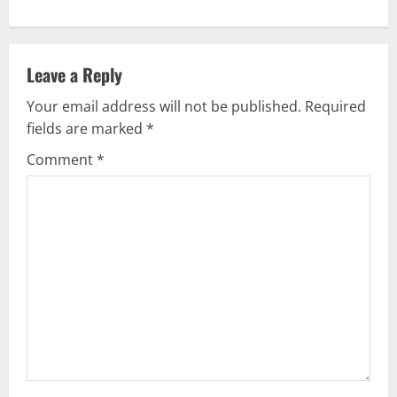
n
a
v
Leave a Reply
Your email address will not be published.
Required
i
fields are marked
*
g
Comment
*
a
t
i
o
n