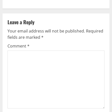
n
a
v
Leave a Reply
Your email address will not be published.
Required
i
fields are marked
*
g
Comment
*
a
t
i
o
n