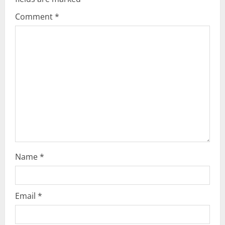
g
Comment
*
a
t
i
o
n
Name
*
Email
*