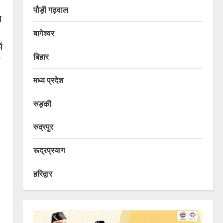
पौड़ी गढ़वाल
े
बागेश्वर
ं
बिहार
ा
मध्य प्रदेश
रुड़की
रुद्रपुर
रूद्रप्रयाग
हरिद्वार