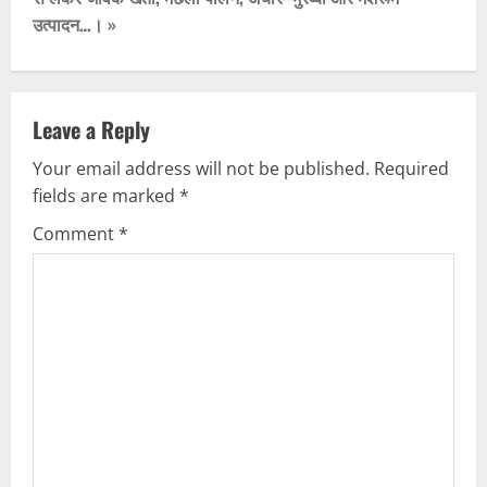
उत्पादन…। »
a
v
i
Leave a Reply
g
Your email address will not be published.
Required
fields are marked
*
a
Comment
*
t
i
o
n