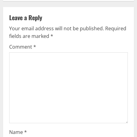
v
i
Leave a Reply
g
Your email address will not be published.
Required
fields are marked
*
a
Comment
*
t
i
o
n
Name
*