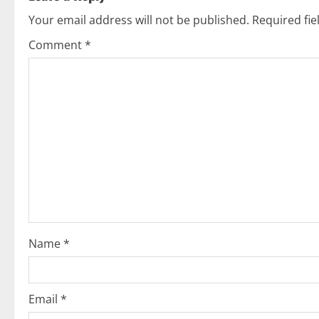
n
Your email address will not be published.
Required fi
a
Comment
*
v
i
g
a
t
i
o
Name
*
n
Email
*