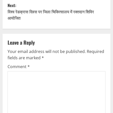
s
Next:
t
विश्व रेडक्रास दिवस पर जिला चिकित्सालय में रक्तदान शिविर
आयोजित
n
a
v
Leave a Reply
Your email address will not be published.
Required
i
fields are marked
*
g
Comment
*
a
t
i
o