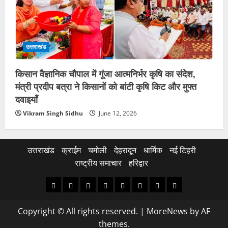
उत्तराखंड
किसान वैज्ञानिक चौपाल में गूंजा आत्मनिर्भर कृषि का संदेश,
मंत्री प्रदीप बत्रा ने किसानों को बांटी कृषि किट और मुफ्त
दवाइयाँ
Vikram Singh Sidhu
June 12, 2026
उत्तराखंड
क्राईम
चमोली
देहरादून
धार्मिक
नई टिहरी
राष्ट्रीय समाचार
हरिद्वार
उत्तराखंड
क्राईम
चमोली
देहरादून
धार्मिक
नई
राष्ट्रीय
हरिद्वार
टिहरी
समाचार
Copyright © All rights reserved.
|
MoreNews
by AF
themes.