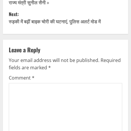
o
राज्य मंत्री सुनील सैनी »
Next:
s
रुड़की में बढ़ीं बाइक चोरी की घटनाएं, पुलिस अलर्ट मोड में
t
n
Leave a Reply
a
Your email address will not be published.
Required
v
fields are marked
*
i
Comment
*
g
a
t
i