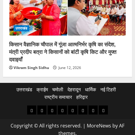
उत्तराखंड
किसान वैज्ञानिक चौपाल में गूंजा आत्मनिर्भर कृषि का संदेश,
मंत्री प्रदीप बत्रा ने किसानों को बांटी कृषि किट और मुफ्त
दवाइयाँ
Vikram Singh Sidhu
June 12, 2026
उत्तराखंड
क्राईम
चमोली
देहरादून
धार्मिक
नई टिहरी
राष्ट्रीय समाचार
हरिद्वार
उत्तराखंड
क्राईम
चमोली
देहरादून
धार्मिक
नई
राष्ट्रीय
हरिद्वार
टिहरी
समाचार
Copyright © All rights reserved.
|
MoreNews
by AF
themes.