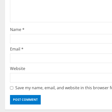
t
i
o
Name
*
n
Email
*
Website
Save my name, email, and website in this browser f