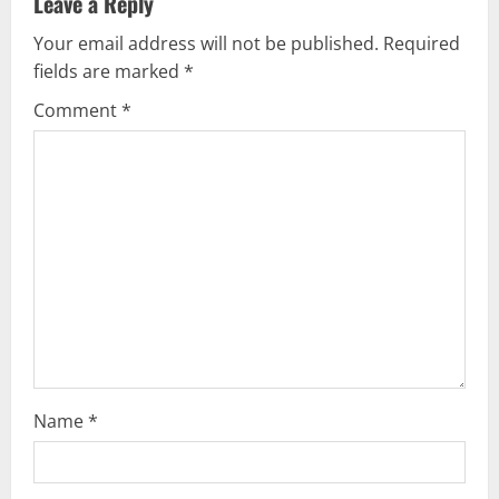
Leave a Reply
v
Your email address will not be published.
Required
fields are marked
*
i
Comment
*
g
a
t
i
o
n
Name
*