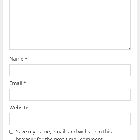
i
o
n
Name
*
Email
*
Website
Save my name, email, and website in this
browser for the next time I comment.