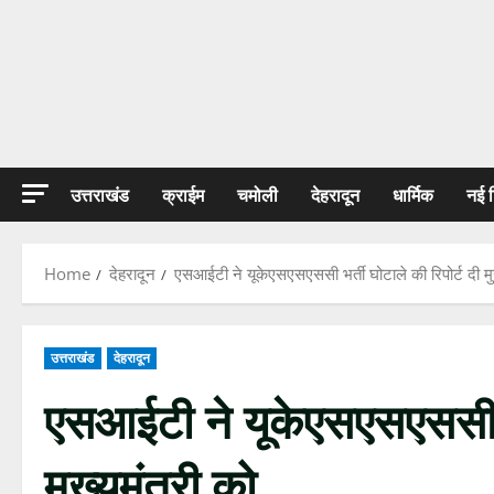
उत्तराखंड
क्राईम
चमोली
देहरादून
धार्मिक
नई 
Home
देहरादून
एसआईटी ने यूकेएसएसएससी भर्ती घोटाले की रिपोर्ट दी मुख
उत्तराखंड
देहरादून
एसआईटी ने यूकेएसएसएससी भर्
मुख्यमंत्री को