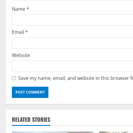
i
Name
*
o
n
Email
*
Website
Save my name, email, and website in this browser f
RELATED STORIES