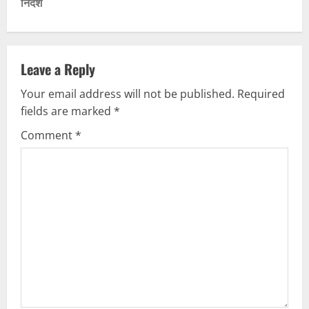
t
निर्देश
n
a
Leave a Reply
v
Your email address will not be published.
Required
fields are marked
*
i
Comment
*
g
a
t
i
o
n